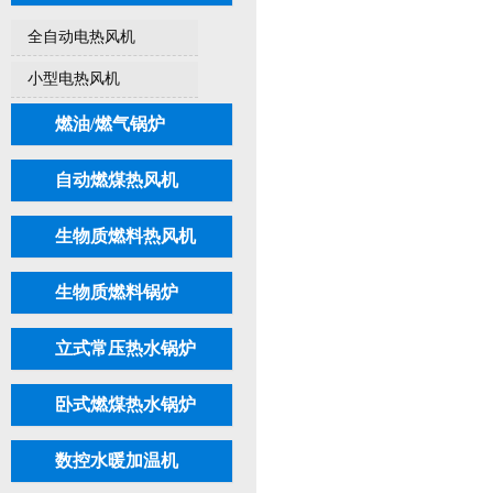
全自动电热风机
小型电热风机
燃油/燃气锅炉
自动燃煤热风机
生物质燃料热风机
生物质燃料锅炉
立式常压热水锅炉
卧式燃煤热水锅炉
数控水暖加温机