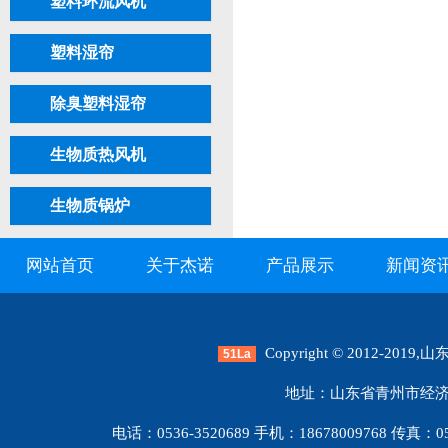
塑料环流风机
塑料湿帘
除臭塑料湿帘
生物质热风机
生物质锅炉
网站首页
关于杰诺
产品展示
新闻资
Copyright © 2012-2019
51La
地址：山东省青州市经济
电话：0536-3520689 手机：18678009768 传真：0536-