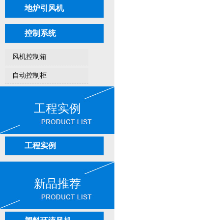
地炉引风机
控制系统
风机控制箱
自动控制柜
工程实例
工程实例
新品推荐