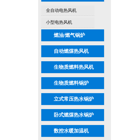
全自动电热风机
小型电热风机
燃油/燃气锅炉
自动燃煤热风机
生物质燃料热风机
生物质燃料锅炉
立式常压热水锅炉
卧式燃煤热水锅炉
数控水暖加温机