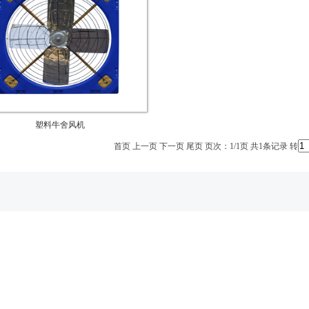
塑料牛舍风机
首页 上一页 下一页 尾页 页次：1/1页 共1条记录 转